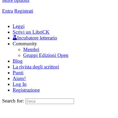
More options
Entra
Registrati
Leggi
Scrivi un LibriCK
Incubatore letterario
Community
Membri
Gruppi Edizioni Open
Blog
La rivista degli scrittori
Punti
Aiuto!
Log In
Registrazione
Search for: