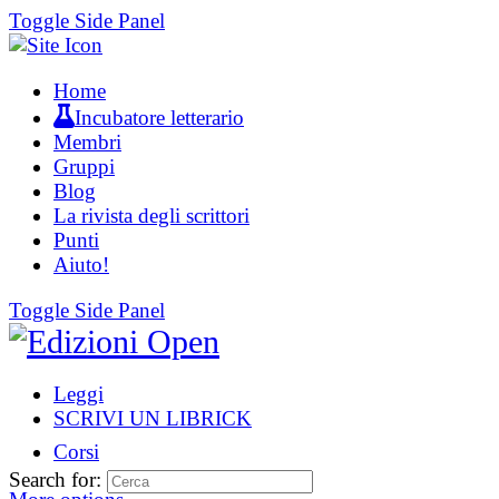
Toggle Side Panel
Home
Incubatore letterario
Membri
Gruppi
Blog
La rivista degli scrittori
Punti
Aiuto!
Toggle Side Panel
Leggi
SCRIVI UN LIBRICK
Corsi
Search for: