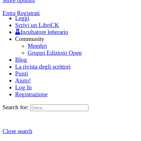
More options
Entra
Registrati
Leggi
Scrivi un LibriCK
Incubatore letterario
Community
Membri
Gruppi Edizioni Open
Blog
La rivista degli scrittori
Punti
Aiuto!
Log In
Registrazione
Search for:
Close search