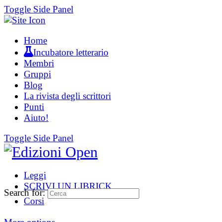
Toggle Side Panel
Home
Incubatore letterario
Membri
Gruppi
Blog
La rivista degli scrittori
Punti
Aiuto!
Toggle Side Panel
Leggi
SCRIVI UN LIBRICK
Search for:
Corsi