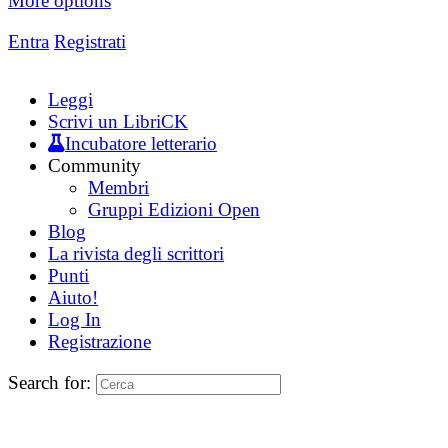
More options
Entra
Registrati
Leggi
Scrivi un LibriCK
Incubatore letterario
Community
Membri
Gruppi Edizioni Open
Blog
La rivista degli scrittori
Punti
Aiuto!
Log In
Registrazione
Search for: