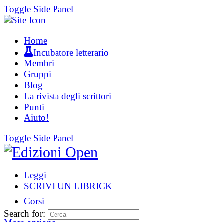
Toggle Side Panel
Home
Incubatore letterario
Membri
Gruppi
Blog
La rivista degli scrittori
Punti
Aiuto!
Toggle Side Panel
Leggi
SCRIVI UN LIBRICK
Corsi
Search for: