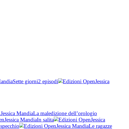
Mandia
Sette giorni
2 episodi
Jessica
Jessica Mandia
La maledizione dell’orologio
Jessica Mandia
In salita
Jessica
specchio
Jessica Mandia
Le ragazze