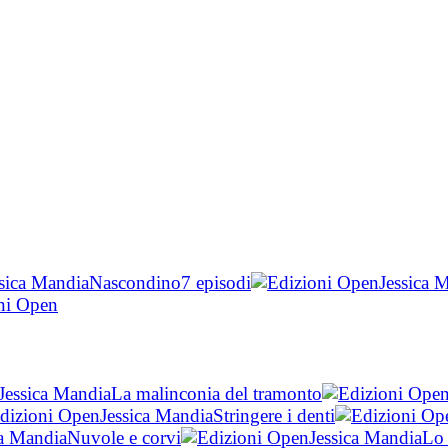
ssica Mandia
Nascondino
7 episodi
Jessica 
Jessica Mandia
La malinconia del tramonto
Jessica Mandia
Stringere i denti
ca Mandia
Nuvole e corvi
Jessica Mandia
Lo 