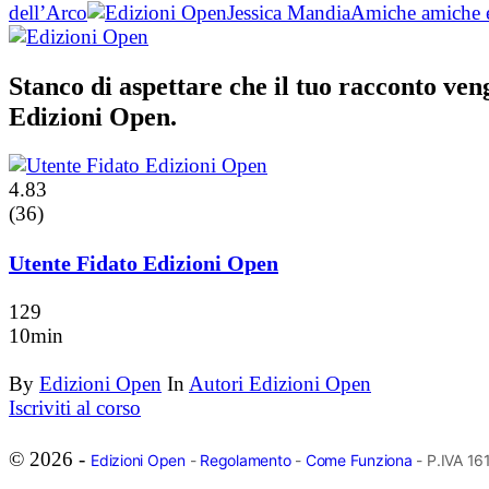
dell’Arco
Jessica Mandia
Amiche amiche 
Stanco di aspettare che il tuo racconto ve
Edizioni Open.
4.83
(36)
Utente Fidato Edizioni Open
129
10min
By
Edizioni Open
In
Autori Edizioni Open
Iscriviti al corso
© 2026 -
Edizioni Open
-
Regolamento
-
Come Funziona
- P.IVA 1