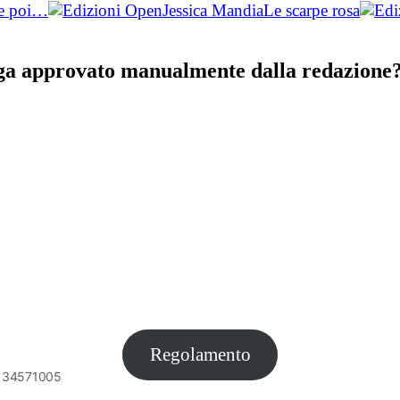
e poi…
Jessica Mandia
Le scarpe rosa
nga approvato manualmente dalla redazione? 
Regolamento
6134571005