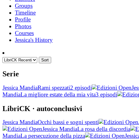
Groups
Timeline
Profile
Photos
Courses
Jessica's History
Sort
Serie
Jessica Mandia
Rami spezzati
2 episodi
Je
Mandia
La migliore estate della mia vita
3 episodi
LibriCK
· autoconclusivi
Jessica Mandia
Occhi bassi e sogni spenti
Jessica Mandia
La rosa della discordia
Mandia
La persecuzione della pizza
Jessi