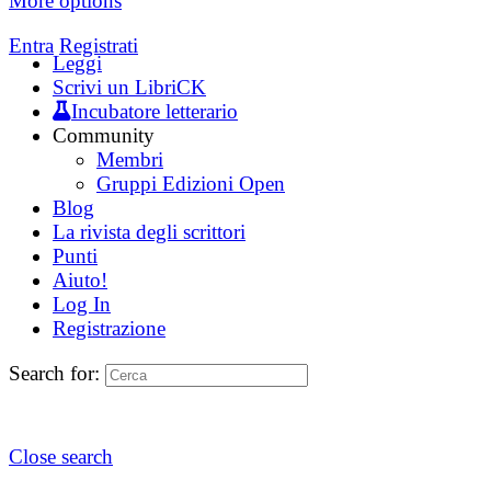
More options
Entra
Registrati
Leggi
Scrivi un LibriCK
Incubatore letterario
Community
Membri
Gruppi Edizioni Open
Blog
La rivista degli scrittori
Punti
Aiuto!
Log In
Registrazione
Search for:
Close search