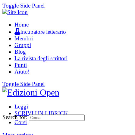
Toggle Side Panel
Home
Incubatore letterario
Membri
Gruppi
Blog
La rivista degli scrittori
Punti
Aiuto!
Toggle Side Panel
Leggi
SCRIVI UN LIBRICK
Search for:
Corsi