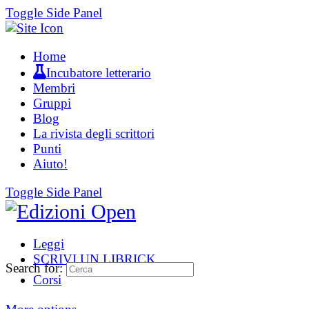
Toggle Side Panel
Home
Incubatore letterario
Membri
Gruppi
Blog
La rivista degli scrittori
Punti
Aiuto!
Toggle Side Panel
Leggi
SCRIVI UN LIBRICK
Search for:
Corsi