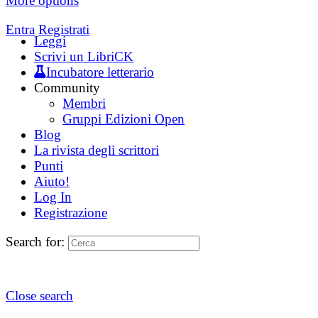
More options
Entra
Registrati
Leggi
Scrivi un LibriCK
Incubatore letterario
Community
Membri
Gruppi Edizioni Open
Blog
La rivista degli scrittori
Punti
Aiuto!
Log In
Registrazione
Search for:
Close search