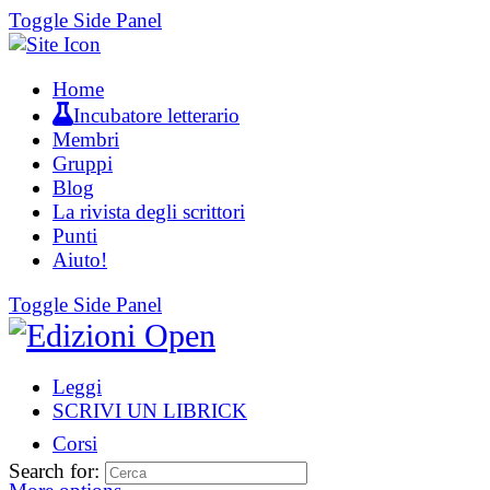
Toggle Side Panel
Home
Incubatore letterario
Membri
Gruppi
Blog
La rivista degli scrittori
Punti
Aiuto!
Toggle Side Panel
Leggi
SCRIVI UN LIBRICK
Corsi
Search for: