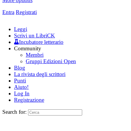
More options
Entra
Registrati
Leggi
Scrivi un LibriCK
Incubatore letterario
Community
Membri
Gruppi Edizioni Open
Blog
La rivista degli scrittori
Punti
Aiuto!
Log In
Registrazione
Search for: