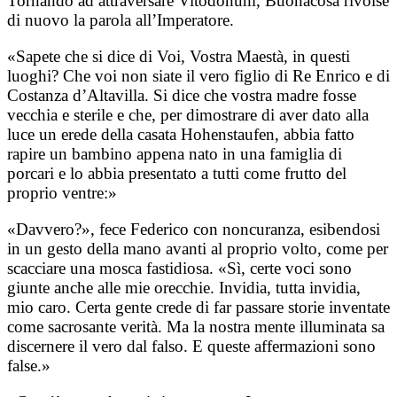
Tornando ad attraversare Vitodonum, Buonacosa rivolse
di nuovo la parola all’Imperatore.
«Sapete che si dice di Voi, Vostra Maestà, in questi
luoghi? Che voi non siate il vero figlio di Re Enrico e di
Costanza d’Altavilla. Si dice che vostra madre fosse
vecchia e sterile e che, per dimostrare di aver dato alla
luce un erede della casata Hohenstaufen, abbia fatto
rapire un bambino appena nato in una famiglia di
porcari e lo abbia presentato a tutti come frutto del
proprio ventre:»
«Davvero?», fece Federico con noncuranza, esibendosi
in un gesto della mano avanti al proprio volto, come per
scacciare una mosca fastidiosa. «Sì, certe voci sono
giunte anche alle mie orecchie. Invidia, tutta invidia,
mio caro. Certa gente crede di far passare storie inventate
come sacrosante verità. Ma la nostra mente illuminata sa
discernere il vero dal falso. E queste affermazioni sono
false.»