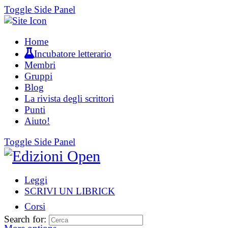
Toggle Side Panel
Home
Incubatore letterario
Membri
Gruppi
Blog
La rivista degli scrittori
Punti
Aiuto!
Toggle Side Panel
Leggi
SCRIVI UN LIBRICK
Corsi
Search for: