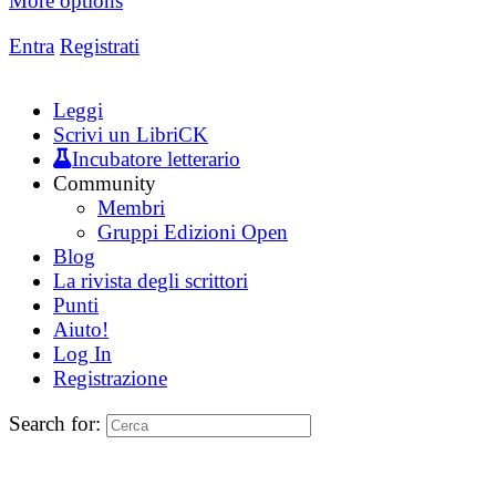
More options
Entra
Registrati
Leggi
Scrivi un LibriCK
Incubatore letterario
Community
Membri
Gruppi Edizioni Open
Blog
La rivista degli scrittori
Punti
Aiuto!
Log In
Registrazione
Search for: