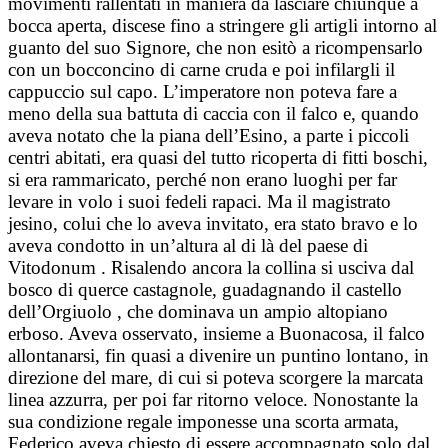
movimenti rallentati in maniera da lasciare chiunque a
bocca aperta, discese fino a stringere gli artigli intorno al
guanto del suo Signore, che non esitò a ricompensarlo
con un bocconcino di carne cruda e poi infilargli il
cappuccio sul capo. L’imperatore non poteva fare a
meno della sua battuta di caccia con il falco e, quando
aveva notato che la piana dell’Esino, a parte i piccoli
centri abitati, era quasi del tutto ricoperta di fitti boschi,
si era rammaricato, perché non erano luoghi per far
levare in volo i suoi fedeli rapaci. Ma il magistrato
jesino, colui che lo aveva invitato, era stato bravo e lo
aveva condotto in un’altura al di là del paese di
Vitodonum . Risalendo ancora la collina si usciva dal
bosco di querce castagnole, guadagnando il castello
dell’Orgiuolo , che dominava un ampio altopiano
erboso. Aveva osservato, insieme a Buonacosa, il falco
allontanarsi, fin quasi a divenire un puntino lontano, in
direzione del mare, di cui si poteva scorgere la marcata
linea azzurra, per poi far ritorno veloce. Nonostante la
sua condizione regale imponesse una scorta armata,
Federico aveva chiesto di essere accompagnato solo dal