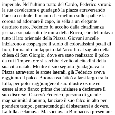
imperiale. Nell’ultimo tratto del Cardo, Federico spronò
la sua cavalcatura e guadagnò la piazza attraversando
l’arcata centrale. Il manto d’ermellino sulle spalle e la
corona ad adornare il capo, in sella a un elegante
destriero nero, Federico fu accolto dalla cittadinanza
jesina assiepata sotto le mura della Rocca, che delimitava
tutto il lato orientale della Piazza. Giovani ancelle
iniziarono a cospargere il suolo di coloratissimi petali di
fiori, formando un tappeto dall’arco fin al sagrato della
chiesa di San Giorgio, dove era stato realizzato il palco
da cui l’Imperatore si sarebbe rivolto ai cittadini della
sua città natale. Mentre il suo seguito guadagnava la
Piazza attraverso le arcate laterali, già Federico aveva
raggiunto il palco. Buonacosa faticò a farsi largo tra la
folla, per poter raggiungere il suo illustre ospite ed
essere al suo fianco prima che iniziasse a declamare il
suo discorso. Osservò Federico, persona di grande
magnanimità d’animo, lanciare il suo falco in alto per
prendere tempo, permettendogli di sistemarsi a dovere.
La folla acclamava. Ma spettava a Buonacosa presentare