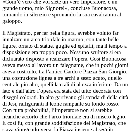
«Com’è vero che voi siete un vero Imperatore, e un
grande uomo, mio Signore!», concluse Buonacosa,
tornando in silenzio e spronando la sua cavalcatura al
galoppo.
Il Magistrato, per far bella figura, avrebbe voluto far
innalzare un arco trionfale in marmo, con tante belle
figure, ornato di statue, guglie ed epitaffi, ma il tempo a
disposizione era troppo poco. Nessuno scultore si era
dichiarato disposto a realizzare l’opera. Così Buonacosa
aveva messo al lavoro un falegname, che in pochi giorni
aveva costruito, tra l’antico Cardo e Piazza San Giorgio,
una costruzione lignea a tre archi a sesto acuto, quello
centrale più alto, quelli laterali di altezza inferiore. Da un
lato e dall’altro l’opera era stata del tutto decorata con
disegni colorati. In alto garrivano gli stendardi della città
di Jesi, raffiguranti il leone rampante su fondo rosso.
Con tutta probabilità, l’Imperatore non si sarebbe
neanche accorto che l’arco trionfale era di misero legno.
E così fu, con grande soddisfazione del Magistrato, che
stava giungendo verso la Piazza insieme al seguito