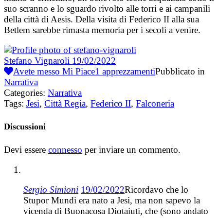
suo scranno e lo sguardo rivolto alle torri e ai campanili
della città di Aesis. Della visita di Federico II alla sua
Betlem sarebbe rimasta memoria per i secoli a venire.
Stefano Vignaroli
19/02/2022
Avete messo Mi Piace
1
apprezzamenti
Pubblicato in
Narrativa
Categories:
Narrativa
Tags:
Jesi
,
Città Regia
,
Federico II
,
Falconeria
Discussioni
Devi essere
connesso
per inviare un commento.
Sergio Simioni
19/02/2022
Ricordavo che lo
Stupor Mundi era nato a Jesi, ma non sapevo la
vicenda di Buonacosa Diotaiuti, che (sono andato