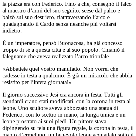
la piazza era con Federico. Fino a che, consegnò il falco
al maestro d’armi del suo seguito, scese dal palco e
balzò sul suo destriero, riattraversando l’arco e
guadagnando il Cardo senza neanche più voltarsi
indietro.
È un imperatore, pensò Buonacosa, ha già concesso
troppo di sé a questa città e al suo popolo. Chiamò il
falegname che aveva realizzato l’arco trionfale.
«Abbattete quel vostro manufatto. Non vorrei che
cadesse in testa a qualcuno. È già un miracolo che abbia
resistito per l’intera giornata!»
Il giorno successivo Jesi era ancora in festa. Tutti gli
stendardi erano stati modificati, con la corona in testa al
leone. Uno scultore aveva abbozzato una statua di
Federico, con lo scettro in mano, la lunga tunica e un
leone prostrato ai suoi piedi. Un pittore stava
dipingendo su tela una figura regale, la corona in testa, il
manto d’ermellino, un benevolo leone acquattato sotto il