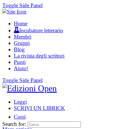
Toggle Side Panel
Home
Incubatore letterario
Membri
Gruppi
Blog
La rivista degli scrittori
Punti
Aiuto!
Toggle Side Panel
Leggi
SCRIVI UN LIBRICK
Corsi
Search for: