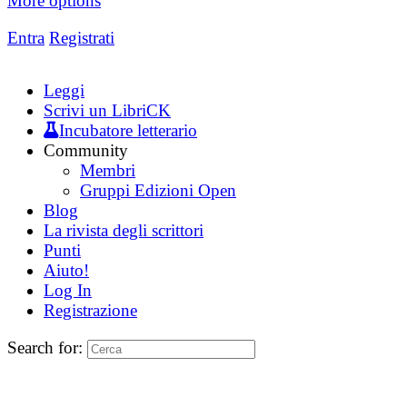
More options
Entra
Registrati
Leggi
Scrivi un LibriCK
Incubatore letterario
Community
Membri
Gruppi Edizioni Open
Blog
La rivista degli scrittori
Punti
Aiuto!
Log In
Registrazione
Search for: