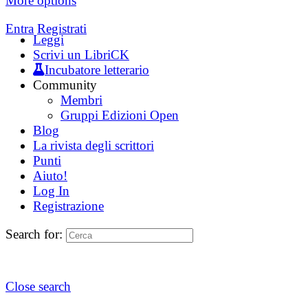
More options
Entra
Registrati
Leggi
Scrivi un LibriCK
Incubatore letterario
Community
Membri
Gruppi Edizioni Open
Blog
La rivista degli scrittori
Punti
Aiuto!
Log In
Registrazione
Search for:
Close search