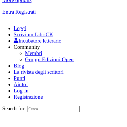
More options
Entra
Registrati
Leggi
Scrivi un LibriCK
Incubatore letterario
Community
Membri
Gruppi Edizioni Open
Blog
La rivista degli scrittori
Punti
Aiuto!
Log In
Registrazione
Search for: