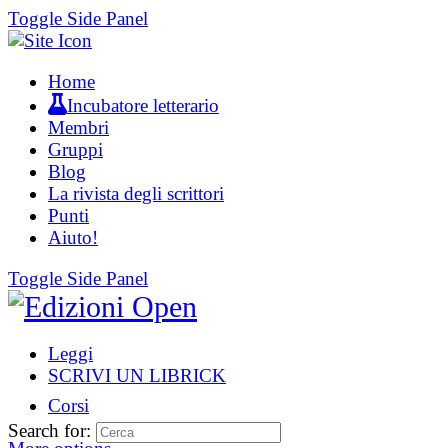
Toggle Side Panel
Home
Incubatore letterario
Membri
Gruppi
Blog
La rivista degli scrittori
Punti
Aiuto!
Toggle Side Panel
Leggi
SCRIVI UN LIBRICK
Corsi
Search for: