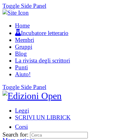
Toggle Side Panel
Home
Incubatore letterario
Membri
Gruppi
Blog
La rivista degli scrittori
Punti
Aiuto!
Toggle Side Panel
Leggi
SCRIVI UN LIBRICK
Corsi
Search for: