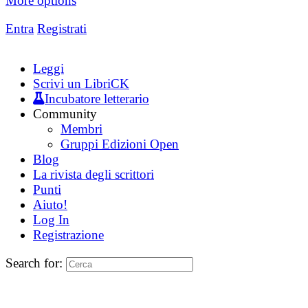
More options
Entra
Registrati
Leggi
Scrivi un LibriCK
Incubatore letterario
Community
Membri
Gruppi Edizioni Open
Blog
La rivista degli scrittori
Punti
Aiuto!
Log In
Registrazione
Search for: