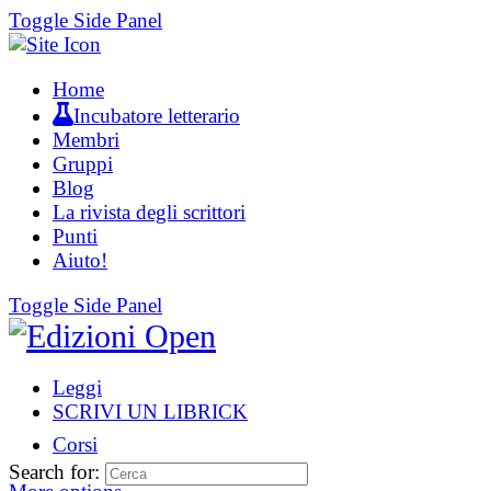
Toggle Side Panel
Home
Incubatore letterario
Membri
Gruppi
Blog
La rivista degli scrittori
Punti
Aiuto!
Toggle Side Panel
Leggi
SCRIVI UN LIBRICK
Corsi
Search for: