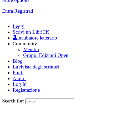
More options
Entra
Registrati
Leggi
Scrivi un LibriCK
Incubatore letterario
Community
Membri
Gruppi Edizioni Open
Blog
La rivista degli scrittori
Punti
Aiuto!
Log In
Registrazione
Search for: