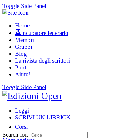
Toggle Side Panel
Home
Incubatore letterario
Membri
Gruppi
Blog
La rivista degli scrittori
Punti
Aiuto!
Toggle Side Panel
Leggi
SCRIVI UN LIBRICK
Corsi
Search for: