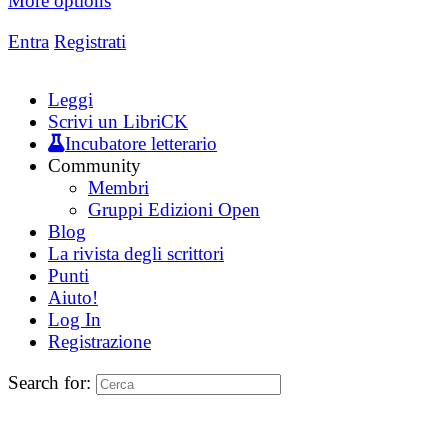
More options
Entra
Registrati
Leggi
Scrivi un LibriCK
Incubatore letterario
Community
Membri
Gruppi Edizioni Open
Blog
La rivista degli scrittori
Punti
Aiuto!
Log In
Registrazione
Search for: