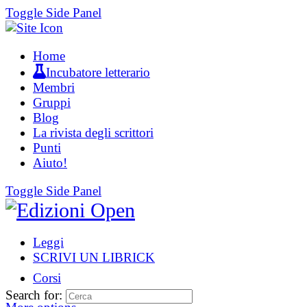
Toggle Side Panel
Home
Incubatore letterario
Membri
Gruppi
Blog
La rivista degli scrittori
Punti
Aiuto!
Toggle Side Panel
Leggi
SCRIVI UN LIBRICK
Corsi
Search for: