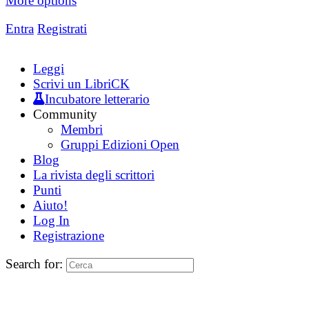
More options
Entra
Registrati
Leggi
Scrivi un LibriCK
Incubatore letterario
Community
Membri
Gruppi Edizioni Open
Blog
La rivista degli scrittori
Punti
Aiuto!
Log In
Registrazione
Search for: