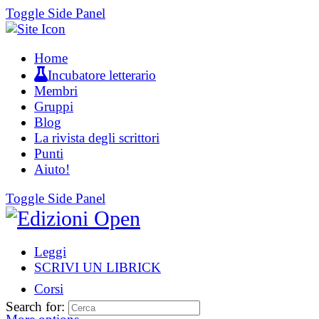
Toggle Side Panel
Home
Incubatore letterario
Membri
Gruppi
Blog
La rivista degli scrittori
Punti
Aiuto!
Toggle Side Panel
Leggi
SCRIVI UN LIBRICK
Corsi
Search for: