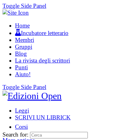
Toggle Side Panel
Home
Incubatore letterario
Membri
Gruppi
Blog
La rivista degli scrittori
Punti
Aiuto!
Toggle Side Panel
Leggi
SCRIVI UN LIBRICK
Corsi
Search for: