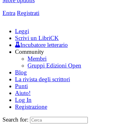
More options
Entra
Registrati
Leggi
Scrivi un LibriCK
Incubatore letterario
Community
Membri
Gruppi Edizioni Open
Blog
La rivista degli scrittori
Punti
Aiuto!
Log In
Registrazione
Search for: