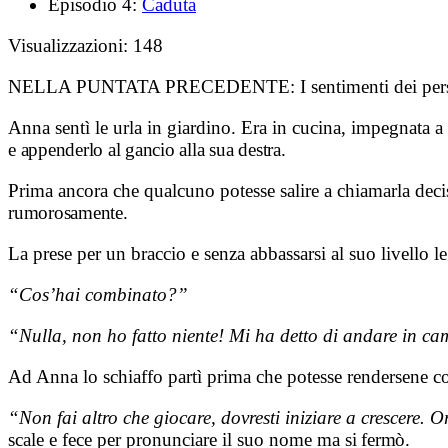
Episodio 4:
Caduta
Visualizzazioni:
148
NELLA PUNTATA PRECEDENTE:
I sentimenti dei pe
Anna sentì le urla in giardino. Era in cucina, impegnata a
e appenderlo al gancio alla sua destra.
Prima ancora che qualcuno potesse salire a chiamarla deci
rumorosamente.
La prese per un braccio e senza abbassarsi al suo livello le
“Cos’hai combinato?”
“Nulla, non ho fatto niente! Mi ha detto di andare in cam
Ad Anna lo schiaffo partì prima che potesse rendersene co
“Non fai altro che giocare, dovresti iniziare a crescere. O
scale e fece per pronunciare il suo nome ma
si fermò.