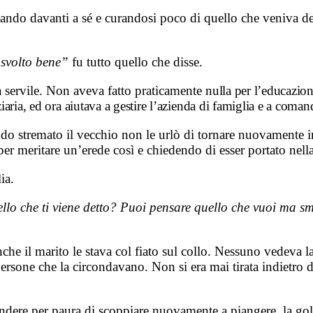
ando davanti a sé e curandosi poco di quello che veniva dett
 svolto bene”
fu tutto quello che disse.
a servile. Non aveva fatto praticamente
nulla per l’educazione
iaria, ed ora aiutava a gestire l’azienda di famiglia e a comand
o stremato il vecchio non le urlò di tornare nuovamente in 
per meritare un’erede così e chiedendo di esser portato nella
ia.
o che ti viene detto? Puoi pensare quello che vuoi ma smet
nche il marito le stava col fiato sul collo. Nessuno vedeva la 
ersone che la circondavano. Non si era mai tirata indietro dav
dere per paura di scoppiare nuovamente a piangere, la gola 