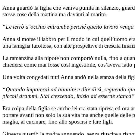
Anna guardò la figlia che veniva punita in silenzio, guard
stesse cose della mattina ma davanti al marito.
“Le terrò d’occhio entrambe perché questo lavoro venga
Anna si morse il labbro per il modo in cui quell’uomo er
una famiglia facoltosa, con alte prospettive di crescita finanz
La ramanzina alla nipote non comportò nulla, fino a quand
chiedersi come mai fosse così ingestibile, cos’aveva fatto 
Una volta congedati tutti Anna andò nella stanza della figl
“Quando imparerai ad annuire e dire di sì, seguendo quell
piccoli drammi. Stai crescendo, inizio ad esserne stanca”
Era colpa della figlia se anche lei era stata ripresa ed ora a
portare avanti non solo la sua vita ma anche quelle delle p
maglia, al cucinare, fino allo sposarsi e fare figli.
Ginevra guardò la madre annuendo, senza riuscire a rispon