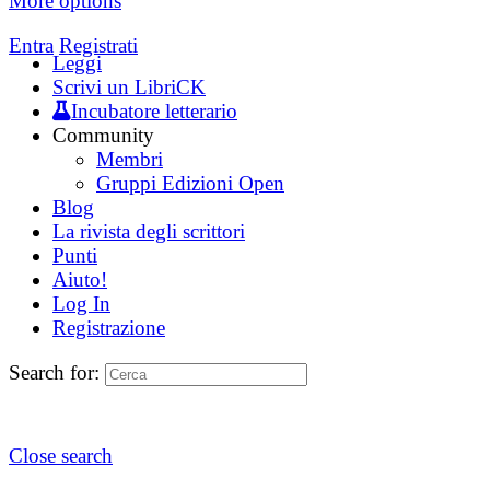
More options
Entra
Registrati
Leggi
Scrivi un LibriCK
Incubatore letterario
Community
Membri
Gruppi Edizioni Open
Blog
La rivista degli scrittori
Punti
Aiuto!
Log In
Registrazione
Search for:
Close search