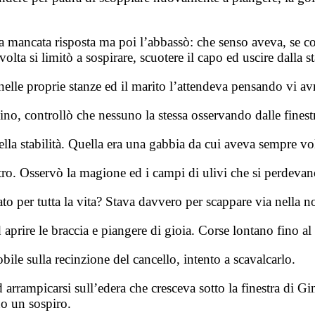
a mancata risposta ma poi l’abbassò: che senso aveva, se co
ta si limitò a sospirare, scuotere il capo ed uscire dalla s
i nelle proprie stanze ed il marito l’attendeva pensando vi 
ino, controllò che nessuno la stessa osservando dalle finest
ella stabilità. Quella era una gabbia da cui aveva sempre vol
tro. Osservò la magione ed i campi di ulivi che si perdevan
o per tutta la vita? Stava davvero per scappare via nella no
d aprire le braccia e piangere di gioia. Corse lontano fino al
ile sulla recinzione del cancello, intento a scavalcarlo.
d arrampicarsi sull’edera che cresceva sotto la finestra di G
o un sospiro.