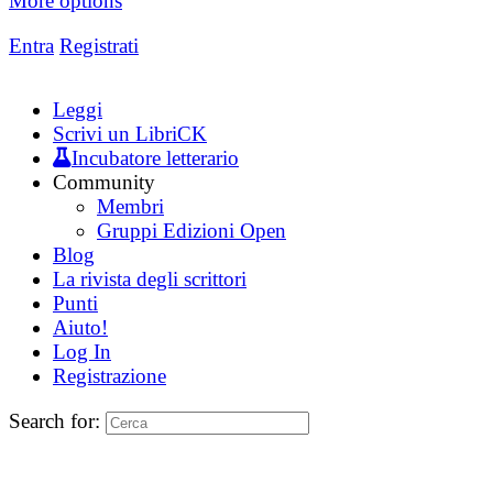
More options
Entra
Registrati
Leggi
Scrivi un LibriCK
Incubatore letterario
Community
Membri
Gruppi Edizioni Open
Blog
La rivista degli scrittori
Punti
Aiuto!
Log In
Registrazione
Search for: