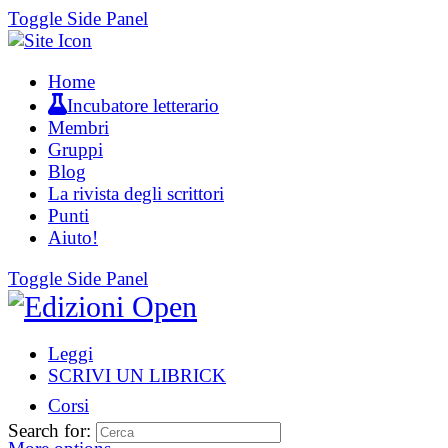
Toggle Side Panel
Home
Incubatore letterario
Membri
Gruppi
Blog
La rivista degli scrittori
Punti
Aiuto!
Toggle Side Panel
Leggi
SCRIVI UN LIBRICK
Corsi
Search for: