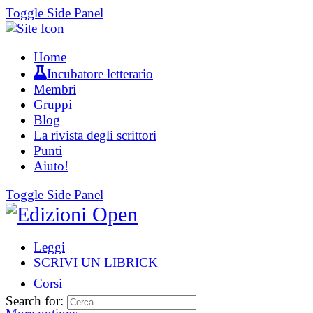
Toggle Side Panel
Home
Incubatore letterario
Membri
Gruppi
Blog
La rivista degli scrittori
Punti
Aiuto!
Toggle Side Panel
Leggi
SCRIVI UN LIBRICK
Corsi
Search for: