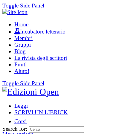
Toggle Side Panel
Home
Incubatore letterario
Membri
Gruppi
Blog
La rivista degli scrittori
Punti
Aiuto!
Toggle Side Panel
Leggi
SCRIVI UN LIBRICK
Corsi
Search for: