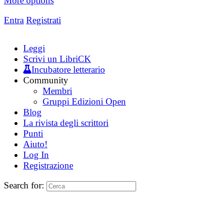
More options
Entra
Registrati
Leggi
Scrivi un LibriCK
Incubatore letterario
Community
Membri
Gruppi Edizioni Open
Blog
La rivista degli scrittori
Punti
Aiuto!
Log In
Registrazione
Search for: