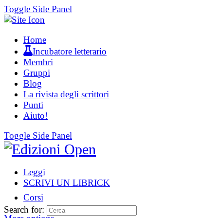
Toggle Side Panel
Home
Incubatore letterario
Membri
Gruppi
Blog
La rivista degli scrittori
Punti
Aiuto!
Toggle Side Panel
Leggi
SCRIVI UN LIBRICK
Corsi
Search for: