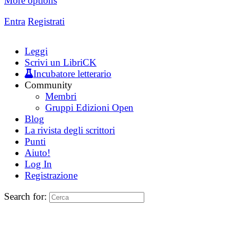
More options
Entra
Registrati
Leggi
Scrivi un LibriCK
Incubatore letterario
Community
Membri
Gruppi Edizioni Open
Blog
La rivista degli scrittori
Punti
Aiuto!
Log In
Registrazione
Search for: