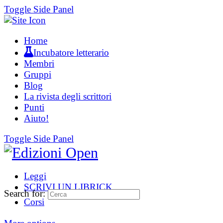
Toggle Side Panel
Home
Incubatore letterario
Membri
Gruppi
Blog
La rivista degli scrittori
Punti
Aiuto!
Toggle Side Panel
Leggi
SCRIVI UN LIBRICK
Search for:
Corsi