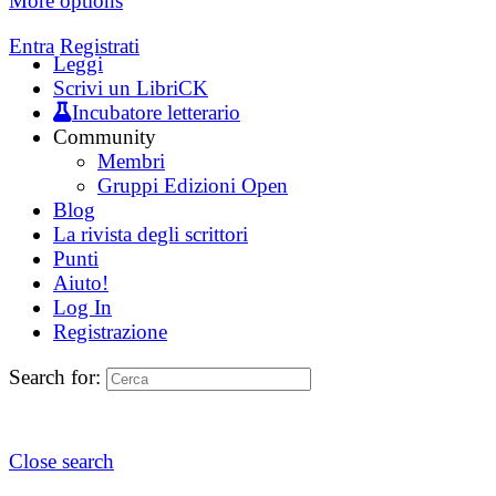
More options
Entra
Registrati
Leggi
Scrivi un LibriCK
Incubatore letterario
Community
Membri
Gruppi Edizioni Open
Blog
La rivista degli scrittori
Punti
Aiuto!
Log In
Registrazione
Search for:
Close search