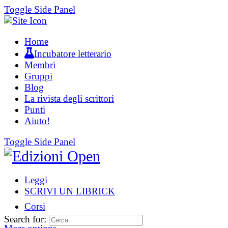
Toggle Side Panel
Home
Incubatore letterario
Membri
Gruppi
Blog
La rivista degli scrittori
Punti
Aiuto!
Toggle Side Panel
Leggi
SCRIVI UN LIBRICK
Corsi
Search for: