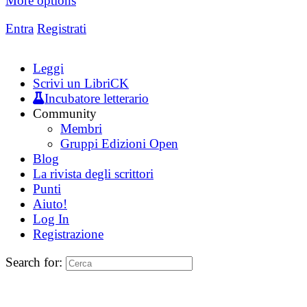
More options
Entra
Registrati
Leggi
Scrivi un LibriCK
Incubatore letterario
Community
Membri
Gruppi Edizioni Open
Blog
La rivista degli scrittori
Punti
Aiuto!
Log In
Registrazione
Search for: