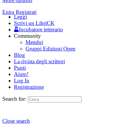
More options
Entra
Registrati
Leggi
Scrivi un LibriCK
Incubatore letterario
Community
Membri
Gruppi Edizioni Open
Blog
La rivista degli scrittori
Punti
Aiuto!
Log In
Registrazione
Search for:
Close search