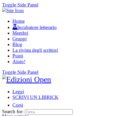
Toggle Side Panel
Home
Incubatore letterario
Membri
Gruppi
Blog
La rivista degli scrittori
Punti
Aiuto!
Toggle Side Panel
Leggi
SCRIVI UN LIBRICK
Corsi
Search for: