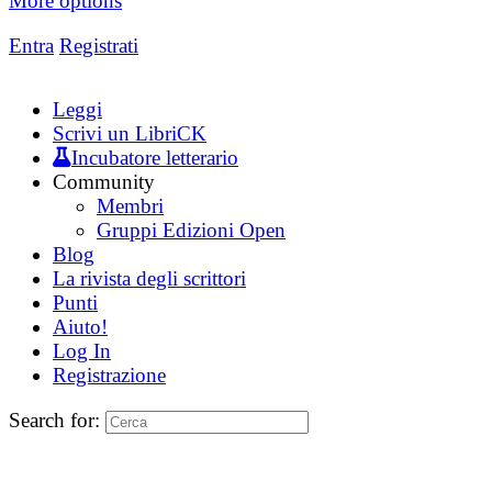
More options
Entra
Registrati
Leggi
Scrivi un LibriCK
Incubatore letterario
Community
Membri
Gruppi Edizioni Open
Blog
La rivista degli scrittori
Punti
Aiuto!
Log In
Registrazione
Search for: