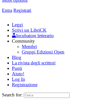
More options
Entra
Registrati
Leggi
Scrivi un LibriCK
Incubatore letterario
Community
Membri
Gruppi Edizioni Open
Blog
La rivista degli scrittori
Punti
Aiuto!
Log In
Registrazione
Search for: