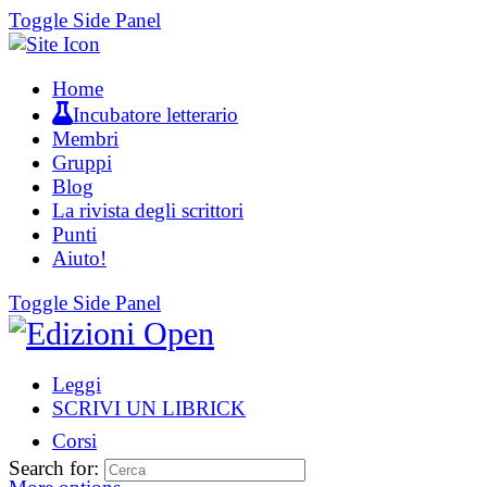
Toggle Side Panel
Home
Incubatore letterario
Membri
Gruppi
Blog
La rivista degli scrittori
Punti
Aiuto!
Toggle Side Panel
Leggi
SCRIVI UN LIBRICK
Corsi
Search for: