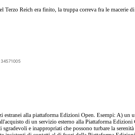
el Terzo Reich era finito, la truppa correva fra le macerie d
6134571005
vizi estranei alla piattaforma Edizioni Open. Esempi: A) un u
ll'acquisto di un servizio esterno alla Piattaforma Edizion
i sgradevoli e inappropriati che possono turbare la sereni
 insistenti di contatti al di fuori della Piattaforma Edizion