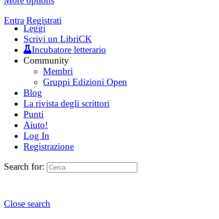
More options
Entra
Registrati
Leggi
Scrivi un LibriCK
Incubatore letterario
Community
Membri
Gruppi Edizioni Open
Blog
La rivista degli scrittori
Punti
Aiuto!
Log In
Registrazione
Search for:
Close search