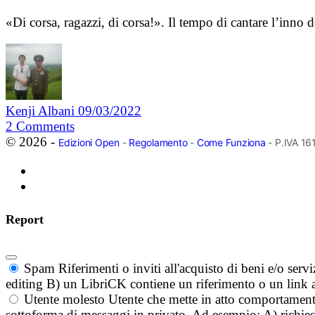
«Di corsa, ragazzi, di corsa!». Il tempo di cantare l’inno d
Kenji Albani
09/03/2022
2
Comments
© 2026 -
Edizioni Open
-
Regolamento
-
Come Funziona
- P.IVA 1
Report
Spam
Riferimenti o inviti all'acquisto di beni e/o ser
editing B) un LibriCK contiene un riferimento o un link a
Utente molesto
Utente che mette in atto comportament
sottoforma di messaggi in privato. Ad esempio: A) richieste