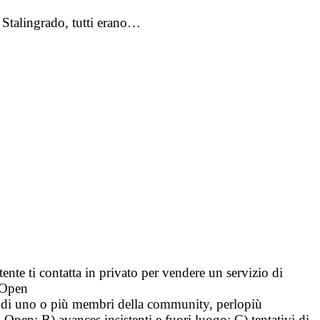
i Stalingrado, tutti erano…
tente ti contatta in privato per vendere un servizio di
i Open
tà di uno o più membri della community, perlopiù
i Open; B) avances insistenti e fuori luogo; C) tentativi di