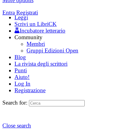
More options
Entra
Registrati
Leggi
Scrivi un LibriCK
Incubatore letterario
Community
Membri
Gruppi Edizioni Open
Blog
La rivista degli scrittori
Punti
Aiuto!
Log In
Registrazione
Search for:
Close search