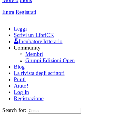
More options
Entra
Registrati
Leggi
Scrivi un LibriCK
Incubatore letterario
Community
Membri
Gruppi Edizioni Open
Blog
La rivista degli scrittori
Punti
Aiuto!
Log In
Registrazione
Search for: