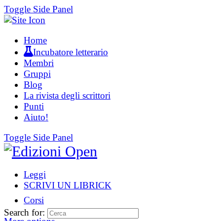
Toggle Side Panel
Home
Incubatore letterario
Membri
Gruppi
Blog
La rivista degli scrittori
Punti
Aiuto!
Toggle Side Panel
Leggi
SCRIVI UN LIBRICK
Corsi
Search for: