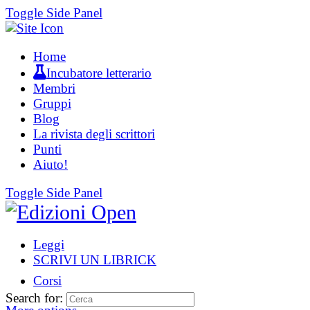
Toggle Side Panel
Home
Incubatore letterario
Membri
Gruppi
Blog
La rivista degli scrittori
Punti
Aiuto!
Toggle Side Panel
Leggi
SCRIVI UN LIBRICK
Corsi
Search for: