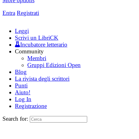
More options
Entra
Registrati
Leggi
Scrivi un LibriCK
Incubatore letterario
Community
Membri
Gruppi Edizioni Open
Blog
La rivista degli scrittori
Punti
Aiuto!
Log In
Registrazione
Search for: