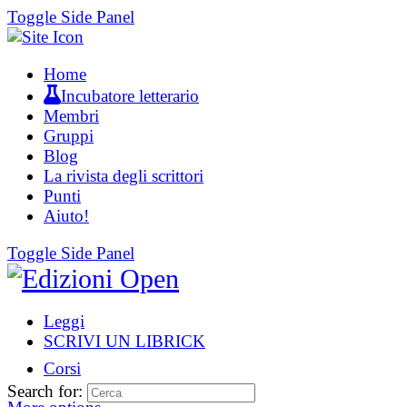
Toggle Side Panel
Home
Incubatore letterario
Membri
Gruppi
Blog
La rivista degli scrittori
Punti
Aiuto!
Toggle Side Panel
Leggi
SCRIVI UN LIBRICK
Corsi
Search for: