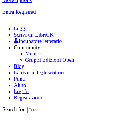
More options
Entra
Registrati
Leggi
Scrivi un LibriCK
Incubatore letterario
Community
Membri
Gruppi Edizioni Open
Blog
La rivista degli scrittori
Punti
Aiuto!
Log In
Registrazione
Search for: