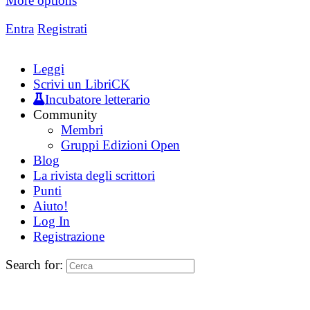
More options
Entra
Registrati
Leggi
Scrivi un LibriCK
Incubatore letterario
Community
Membri
Gruppi Edizioni Open
Blog
La rivista degli scrittori
Punti
Aiuto!
Log In
Registrazione
Search for: