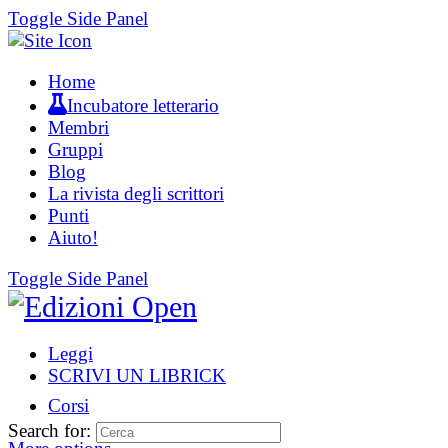
Toggle Side Panel
Home
Incubatore letterario
Membri
Gruppi
Blog
La rivista degli scrittori
Punti
Aiuto!
Toggle Side Panel
Leggi
SCRIVI UN LIBRICK
Corsi
Search for: