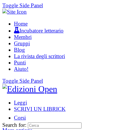
Toggle Side Panel
Home
Incubatore letterario
Membri
Gruppi
Blog
La rivista degli scrittori
Punti
Aiuto!
Toggle Side Panel
Leggi
SCRIVI UN LIBRICK
Corsi
Search for: