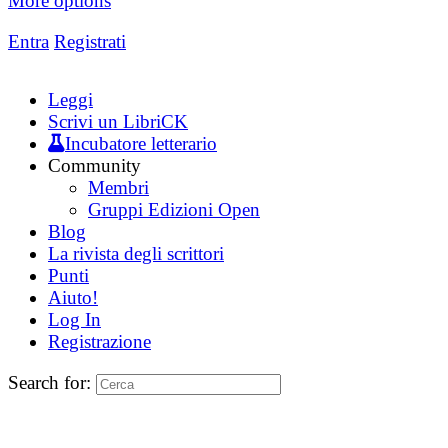
More options
Entra
Registrati
Leggi
Scrivi un LibriCK
Incubatore letterario
Community
Membri
Gruppi Edizioni Open
Blog
La rivista degli scrittori
Punti
Aiuto!
Log In
Registrazione
Search for: