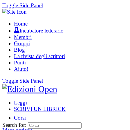
Toggle Side Panel
Home
Incubatore letterario
Membri
Gruppi
Blog
La rivista degli scrittori
Punti
Aiuto!
Toggle Side Panel
Leggi
SCRIVI UN LIBRICK
Corsi
Search for: