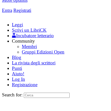
More options
Entra
Registrati
Leggi
Scrivi un LibriCK
Incubatore letterario
Community
Membri
Gruppi Edizioni Open
Blog
La rivista degli scrittori
Punti
Aiuto!
Log In
Registrazione
Search for: