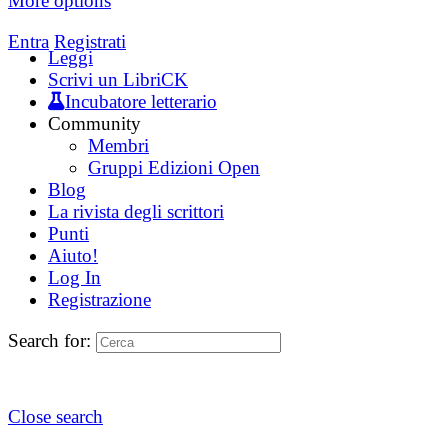
More options
Entra
Registrati
Leggi
Scrivi un LibriCK
Incubatore letterario
Community
Membri
Gruppi Edizioni Open
Blog
La rivista degli scrittori
Punti
Aiuto!
Log In
Registrazione
Search for:
Close search