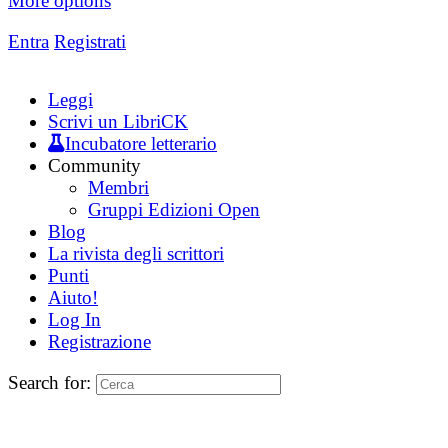
More options
Entra
Registrati
Leggi
Scrivi un LibriCK
Incubatore letterario
Community
Membri
Gruppi Edizioni Open
Blog
La rivista degli scrittori
Punti
Aiuto!
Log In
Registrazione
Search for: