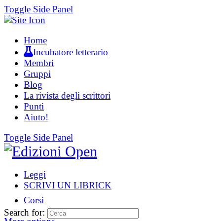
Toggle Side Panel
Home
Incubatore letterario
Membri
Gruppi
Blog
La rivista degli scrittori
Punti
Aiuto!
Toggle Side Panel
Leggi
SCRIVI UN LIBRICK
Corsi
Search for: