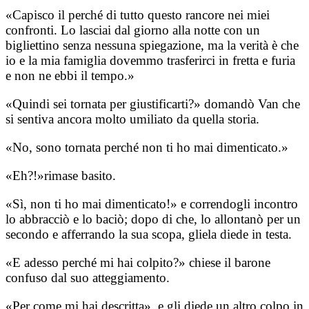
«Capisco il perché di tutto questo rancore nei miei
confronti. Lo lasciai dal giorno alla notte con un
bigliettino senza nessuna spiegazione, ma la verità è che
io e la mia famiglia dovemmo trasferirci in fretta e furia
e non ne ebbi il tempo.»
«Quindi sei tornata per giustificarti?» domandò Van che
si sentiva ancora molto umiliato da quella storia.
«No, sono tornata perché non ti ho mai dimenticato.»
«Eh?!»rimase basito.
«Sì, non ti ho mai dimenticato!» e correndogli incontro
lo abbracciò e lo baciò; dopo di che, lo allontanò per un
secondo e afferrando la sua scopa, gliela diede in testa.
«E adesso perché mi hai colpito?» chiese il barone
confuso dal suo atteggiamento.
«Per come mi hai descritta», e gli diede un altro colpo in