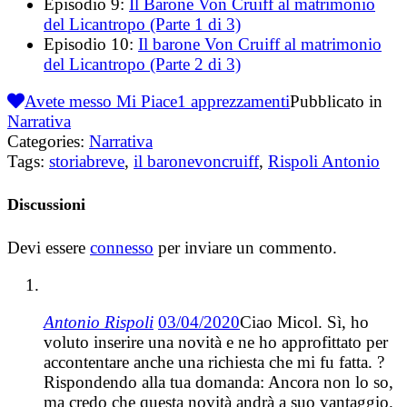
Episodio 9:
Il Barone Von Cruiff al matrimonio
del Licantropo (Parte 1 di 3)
Episodio 10:
Il barone Von Cruiff al matrimonio
del Licantropo (Parte 2 di 3)
Avete messo Mi Piace
1
apprezzamenti
Pubblicato in
Narrativa
Categories:
Narrativa
Tags:
storiabreve
,
il baronevoncruiff
,
Rispoli Antonio
Discussioni
Devi essere
connesso
per inviare un commento.
Antonio Rispoli
03/04/2020
Ciao Micol. Sì, ho
voluto inserire una novità e ne ho approfittato per
accontentare anche una richiesta che mi fu fatta. ?
Rispondendo alla tua domanda: Ancora non lo so,
ma credo che questa novità andrà a suo vantaggio.