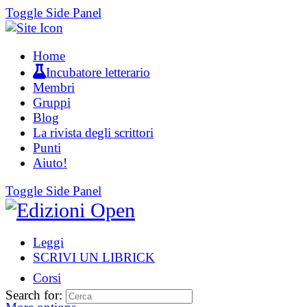
Toggle Side Panel
Home
Incubatore letterario
Membri
Gruppi
Blog
La rivista degli scrittori
Punti
Aiuto!
Toggle Side Panel
Leggi
SCRIVI UN LIBRICK
Corsi
Search for: