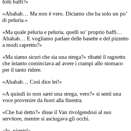
folti baffi?»
«Ahahah… Ma non è vero. Diciamo che ha solo un po’
di peluria.»
«Ma quale peluria e peluria, quelli so’ proprio baffi…
Ahahah… E vogliamo parlare delle basette e del pizzetto
a modi capretto?»
«Ma siamo sicuri che sia una strega?» ribatté il ragnetto
che intanto cominciava ad avere i crampi allo stomaco
per il tanto ridere.
«Ahahah… Così dice lei!»
«A quindi io non sarei una strega, vero?» si sentì una
voce provenire da fuori alla finestra.
«Che hai detto?» disse il Van rivolgendosi al suo
servitore, mentre si asciugava gli occhi.
«Io, niente!»