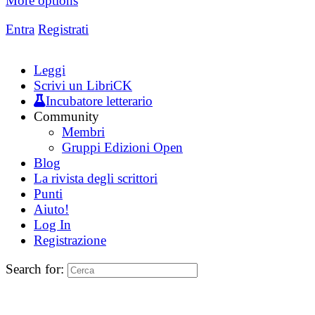
More options
Entra
Registrati
Leggi
Scrivi un LibriCK
Incubatore letterario
Community
Membri
Gruppi Edizioni Open
Blog
La rivista degli scrittori
Punti
Aiuto!
Log In
Registrazione
Search for: