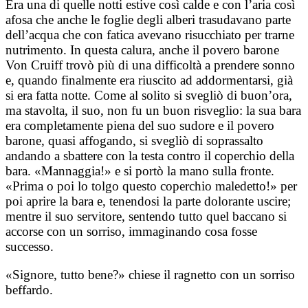
Era una di quelle notti estive così calde e con l’aria così
afosa che anche le foglie degli alberi trasudavano parte
dell’acqua che con fatica avevano risucchiato per trarne
nutrimento. In questa calura, anche il povero barone
Von Cruiff trovò più di una difficoltà a prendere sonno
e, quando finalmente era riuscito ad addormentarsi, già
si era fatta notte. Come al solito si svegliò di buon’ora,
ma stavolta, il suo, non fu un buon risveglio: la sua bara
era completamente piena del suo sudore e il povero
barone, quasi affogando, si svegliò di soprassalto
andando a sbattere con la testa contro il coperchio della
bara. «Mannaggia!» e si portò la mano sulla fronte.
«Prima o poi lo tolgo questo coperchio maledetto!» per
poi aprire la bara e, tenendosi la parte dolorante uscire;
mentre il suo servitore, sentendo tutto quel baccano si
accorse con un sorriso, immaginando cosa fosse
successo.
«Signore, tutto bene?» chiese il ragnetto con un sorriso
beffardo.