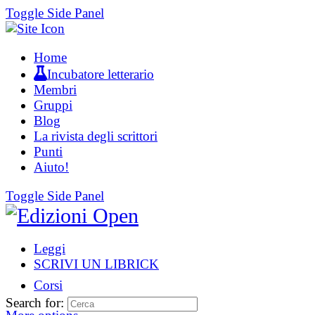
Toggle Side Panel
Home
Incubatore letterario
Membri
Gruppi
Blog
La rivista degli scrittori
Punti
Aiuto!
Toggle Side Panel
Leggi
SCRIVI UN LIBRICK
Corsi
Search for: