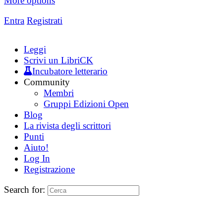
More options
Entra
Registrati
Leggi
Scrivi un LibriCK
Incubatore letterario
Community
Membri
Gruppi Edizioni Open
Blog
La rivista degli scrittori
Punti
Aiuto!
Log In
Registrazione
Search for: