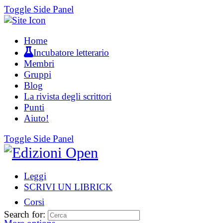
Toggle Side Panel
Home
Incubatore letterario
Membri
Gruppi
Blog
La rivista degli scrittori
Punti
Aiuto!
Toggle Side Panel
Leggi
SCRIVI UN LIBRICK
Corsi
Search for: