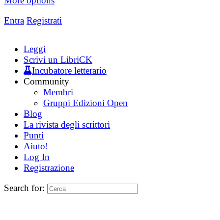
More options
Entra
Registrati
Leggi
Scrivi un LibriCK
Incubatore letterario
Community
Membri
Gruppi Edizioni Open
Blog
La rivista degli scrittori
Punti
Aiuto!
Log In
Registrazione
Search for: