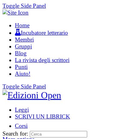
Toggle Side Panel
Home
Incubatore letterario
Membri
Gruppi
Blog
La rivista degli scrittori
Punti
Aiuto!
Toggle Side Panel
Leggi
SCRIVI UN LIBRICK
Corsi
Search for: