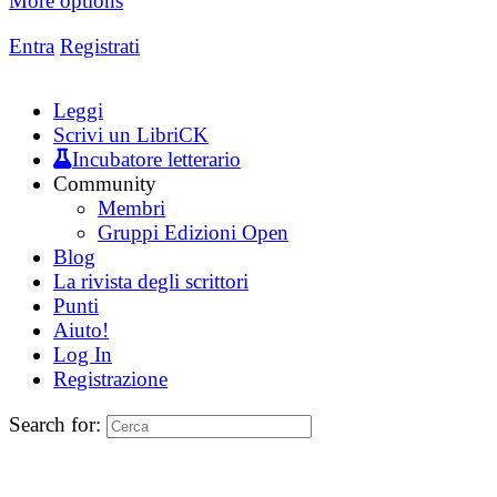
More options
Entra
Registrati
Leggi
Scrivi un LibriCK
Incubatore letterario
Community
Membri
Gruppi Edizioni Open
Blog
La rivista degli scrittori
Punti
Aiuto!
Log In
Registrazione
Search for: