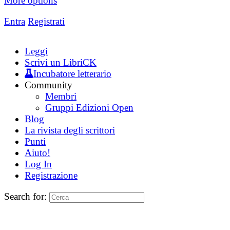
More options
Entra
Registrati
Leggi
Scrivi un LibriCK
Incubatore letterario
Community
Membri
Gruppi Edizioni Open
Blog
La rivista degli scrittori
Punti
Aiuto!
Log In
Registrazione
Search for: