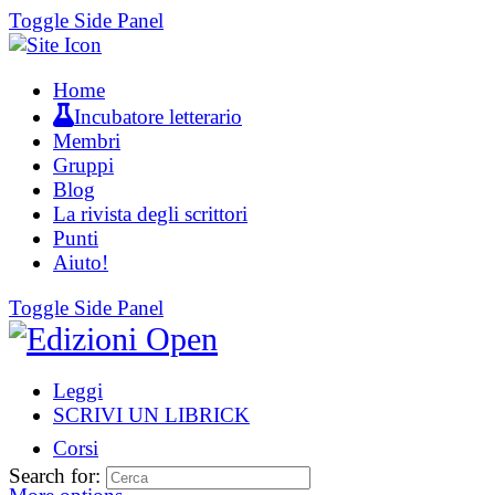
Toggle Side Panel
Home
Incubatore letterario
Membri
Gruppi
Blog
La rivista degli scrittori
Punti
Aiuto!
Toggle Side Panel
Leggi
SCRIVI UN LIBRICK
Corsi
Search for: