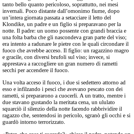
tanto bello quanto pericoloso, soprattutto, nei mesi
invernali. Poco distante dall’omonimo fiume, dopo
un’intera giornata passata a setacciare il letto del
Klondike, un padre e un figlio si preparavano per la
notte. Il padre: un uomo possente con grandi braccia e
una folta barba che gli nascondeva gran parte del viso;
era intento a radunare le pietre con le quali circondare il
fuoco che avrebbe acceso. Il figlio: un ragazzino magro
e gracile, con diversi brufoli sul viso; invece, si
apprestava a raccogliere un gran numero di rametti
secchi per accendere il fuoco.
Una volta acceso il fuoco, i due si sedettero attorno ad
esso e infilzando i pesci che avevano pescato con dei
rametti, si prepararono a cuocerli. A un tratto, mentre i
due stavano gustando la meritata cena, un ululato
squarciò il silenzio della notte facendo rabbrividire il
ragazzo che, sentendosi in pericolo, sgranò gli occhi e si
guardò intorno terrorizzato.