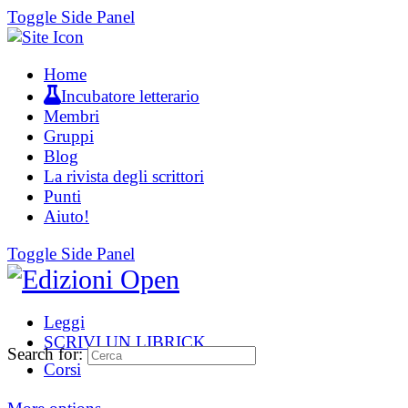
Toggle Side Panel
Home
Incubatore letterario
Membri
Gruppi
Blog
La rivista degli scrittori
Punti
Aiuto!
Toggle Side Panel
Leggi
SCRIVI UN LIBRICK
Search for:
Corsi