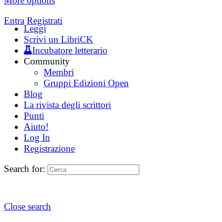
More options
Entra
Registrati
Leggi
Scrivi un LibriCK
Incubatore letterario
Community
Membri
Gruppi Edizioni Open
Blog
La rivista degli scrittori
Punti
Aiuto!
Log In
Registrazione
Search for:
Close search