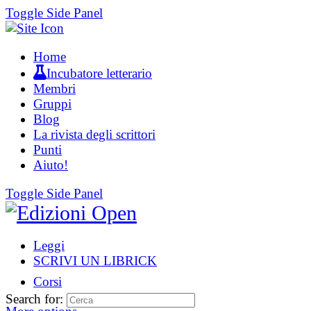
Toggle Side Panel
Home
Incubatore letterario
Membri
Gruppi
Blog
La rivista degli scrittori
Punti
Aiuto!
Toggle Side Panel
Leggi
SCRIVI UN LIBRICK
Corsi
Search for: