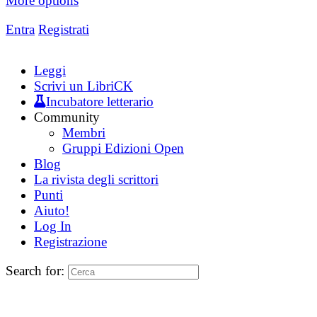
More options
Entra
Registrati
Leggi
Scrivi un LibriCK
Incubatore letterario
Community
Membri
Gruppi Edizioni Open
Blog
La rivista degli scrittori
Punti
Aiuto!
Log In
Registrazione
Search for: