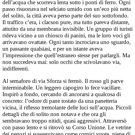
dell’acqua che scorreva lenta sotto i ponti di ferro. Ogni
passo risuonava nel selciato umido con un’eco più netta
del solito, la città aveva perso parte del suo sottofondo.
Il traffico c’era, i clacson pure, ma tutto pareva distante,
attutito da una membrana invisibile. Un gruppo di turisti
rideva vicino a un chiosco di panini, ma le loro voci gli
arrivavano ovattate. Ogni tanto incrociava uno sguardo,
un passante qualsiasi, e per un istante aveva
l’impressione che quell’estraneo stesse per parlargli. Ma
non succedeva mai: solo occhi che scivolavano via,
indifferenti.
Al semaforo di via Sforza si fermò. Il rosso gli parve
interminabile. Un leggero capogiro lo fece vacillare.
Inspirò a fondo, cercando di ancorarsi a qualcosa di
concreto: l’odore di pane tostato da una panetteria
vicina, il riflesso tremolante delle luci sull’acqua. Piccoli
dettagli che di solito non notava e che ora gli
sembravano troppo nitidi, quasi aggressivi. Attraversò
con passo lento e si ritrovò su Corso Unione. Le vetrine
dei negozi si susseguivano come cornici vuote, piene di