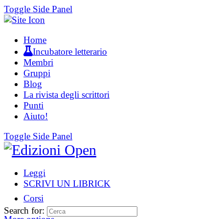
Toggle Side Panel
Home
Incubatore letterario
Membri
Gruppi
Blog
La rivista degli scrittori
Punti
Aiuto!
Toggle Side Panel
Leggi
SCRIVI UN LIBRICK
Corsi
Search for: