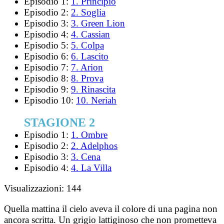
Episodio 1:
1. Principio
Episodio 2:
2. Soglia
Episodio 3:
3. Green Lion
Episodio 4:
4. Cassian
Episodio 5:
5. Colpa
Episodio 6:
6. Lascito
Episodio 7:
7. Arion
Episodio 8:
8. Prova
Episodio 9:
9. Rinascita
Episodio 10:
10. Neriah
STAGIONE 2
Episodio 1:
1. Ombre
Episodio 2:
2. Adelphos
Episodio 3:
3. Cena
Episodio 4:
4. La Villa
Visualizzazioni:
144
Quella mattina il cielo aveva il colore di una pagina non
ancora scritta. Un grigio lattiginoso che non prometteva