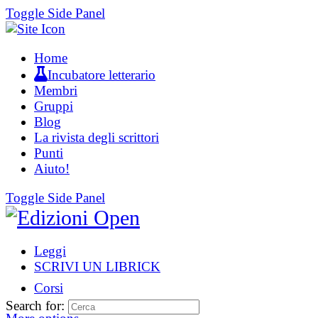
Toggle Side Panel
Home
Incubatore letterario
Membri
Gruppi
Blog
La rivista degli scrittori
Punti
Aiuto!
Toggle Side Panel
Leggi
SCRIVI UN LIBRICK
Corsi
Search for: