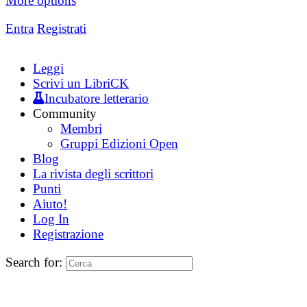
More options
Entra
Registrati
Leggi
Scrivi un LibriCK
Incubatore letterario
Community
Membri
Gruppi Edizioni Open
Blog
La rivista degli scrittori
Punti
Aiuto!
Log In
Registrazione
Search for: