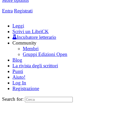
More options
Entra
Registrati
Leggi
Scrivi un LibriCK
Incubatore letterario
Community
Membri
Gruppi Edizioni Open
Blog
La rivista degli scrittori
Punti
Aiuto!
Log In
Registrazione
Search for: