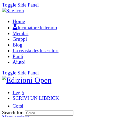
Toggle Side Panel
Home
Incubatore letterario
Membri
Gruppi
Blog
La rivista degli scrittori
Punti
Aiuto!
Toggle Side Panel
Leggi
SCRIVI UN LIBRICK
Corsi
Search for: