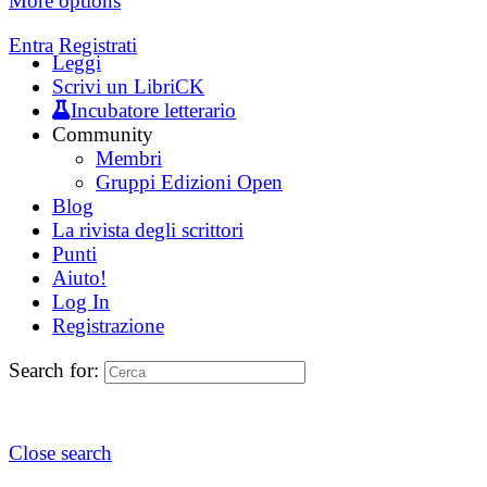
More options
Entra
Registrati
Leggi
Scrivi un LibriCK
Incubatore letterario
Community
Membri
Gruppi Edizioni Open
Blog
La rivista degli scrittori
Punti
Aiuto!
Log In
Registrazione
Search for:
Close search