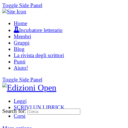
Toggle Side Panel
Home
Incubatore letterario
Membri
Gruppi
Blog
La rivista degli scrittori
Punti
Aiuto!
Toggle Side Panel
Leggi
SCRIVI UN LIBRICK
Search for:
Corsi