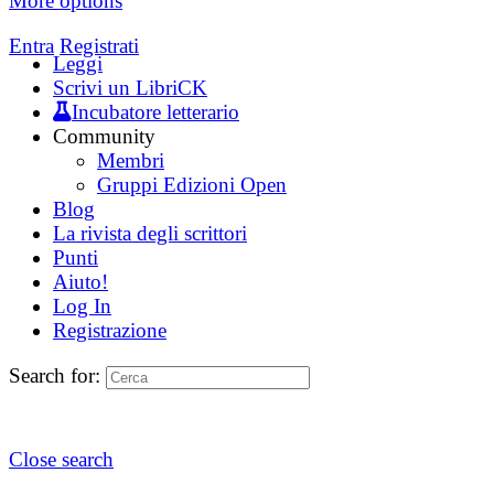
More options
Entra
Registrati
Leggi
Scrivi un LibriCK
Incubatore letterario
Community
Membri
Gruppi Edizioni Open
Blog
La rivista degli scrittori
Punti
Aiuto!
Log In
Registrazione
Search for:
Close search