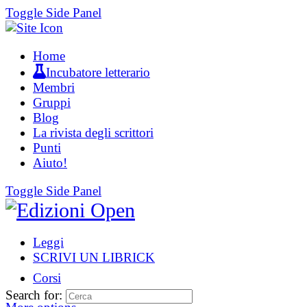
Toggle Side Panel
Home
Incubatore letterario
Membri
Gruppi
Blog
La rivista degli scrittori
Punti
Aiuto!
Toggle Side Panel
Leggi
SCRIVI UN LIBRICK
Corsi
Search for: