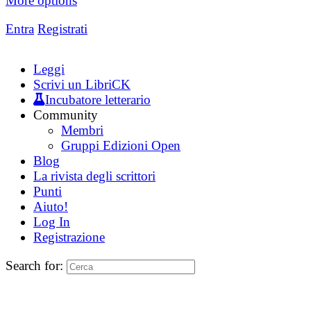
More options
Entra
Registrati
Leggi
Scrivi un LibriCK
Incubatore letterario
Community
Membri
Gruppi Edizioni Open
Blog
La rivista degli scrittori
Punti
Aiuto!
Log In
Registrazione
Search for: