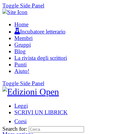
Toggle Side Panel
Home
Incubatore letterario
Membri
Gruppi
Blog
La rivista degli scrittori
Punti
Aiuto!
Toggle Side Panel
Leggi
SCRIVI UN LIBRICK
Corsi
Search for: