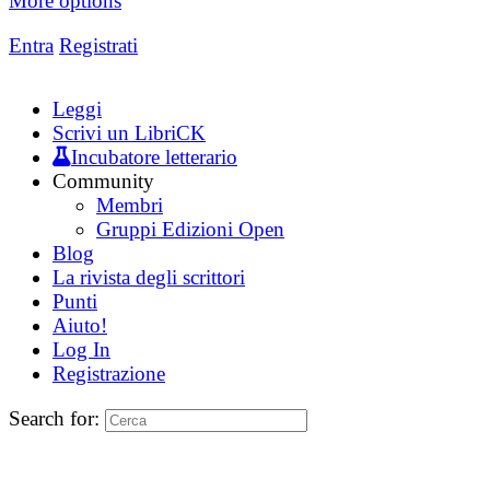
More options
Entra
Registrati
Leggi
Scrivi un LibriCK
Incubatore letterario
Community
Membri
Gruppi Edizioni Open
Blog
La rivista degli scrittori
Punti
Aiuto!
Log In
Registrazione
Search for: